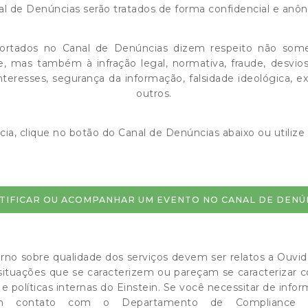
al de Denúncias serão tratados de forma confidencial e anôn
rtados no Canal de Denúncias dizem respeito não soment
 mas também à infração legal, normativa, fraude, desvios, 
nteresses, segurança da informação, falsidade ideológica, exe
outros.
cia, clique no botão do Canal de Denúncias abaixo ou utili
TIFICAR OU ACOMPANHAR UM EVENTO NO CANAL DE DENÚ
rno sobre qualidade dos serviços devem ser relatos a Ouvidor
 situações que se caracterizem ou pareçam se caracterizar 
 e políticas internas do Einstein. Se você necessitar de info
 em contato com o Departamento de Compliance d