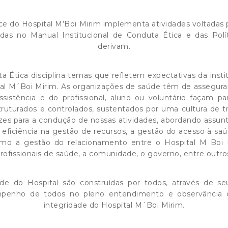
e do Hospital M’Boi Mirim implementa atividades voltadas 
idas no Manual Institucional de Conduta Ética e das Pol
derivam.
a Ética disciplina temas que refletem expectativas da insti
ital M´Boi Mirim. As organizações de saúde têm de assegu
sistência e do profissional, aluno ou voluntário façam p
ruturados e controlados, sustentados por uma cultura de tr
rizes para a condução de nossas atividades, abordando assu
 eficiência na gestão de recursos, a gestão do acesso à saú
mo a gestão do relacionamento entre o Hospital M Boi 
rofissionais de saúde, a comunidade, o governo, entre outro
de do Hospital são construídas por todos, através de se
penho de todos no pleno entendimento e observância 
integridade do Hospital M´Boi Mirim.