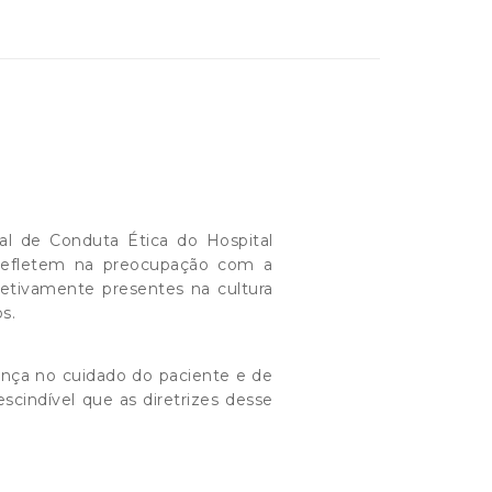
l de Conduta Ética do Hospital
 refletem na preocupação com a
efetivamente presentes na cultura
os.
ança no cuidado do paciente e de
cindível que as diretrizes desse