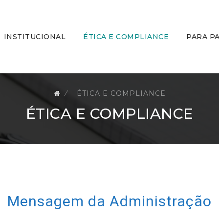
kip
o
ontent
INSTITUCIONAL
ÉTICA E COMPLIANCE
PARA P
⁄
ÉTICA E COMPLIANCE
ÉTICA E COMPLIANCE
Mensagem da Administração