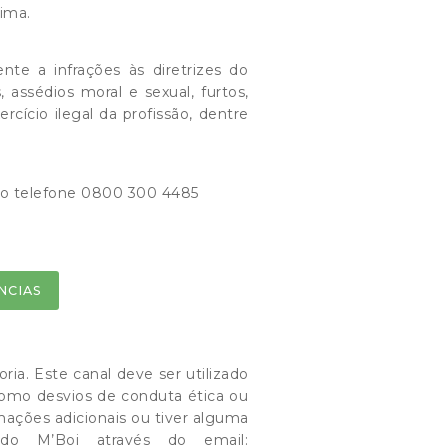
ima.
e a infrações às diretrizes do
assédios moral e sexual, furtos,
rcício ilegal da profissão, dentre
ze o telefone 0800 300 4485
NCIAS
ia. Este canal deve ser utilizado
como desvios de conduta ética ou
rmações adicionais ou tiver alguma
o M’Boi através do email: