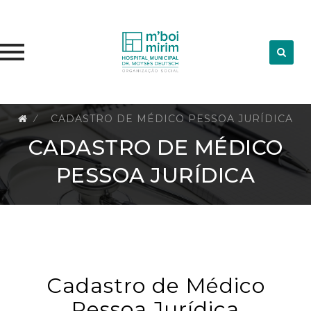
Skip
⁄
CADASTRO DE MÉDICO PESSOA JURÍDICA
to
CADASTRO DE MÉDICO
content
PESSOA JURÍDICA
Cadastro de Médico
Pessoa Jurídica