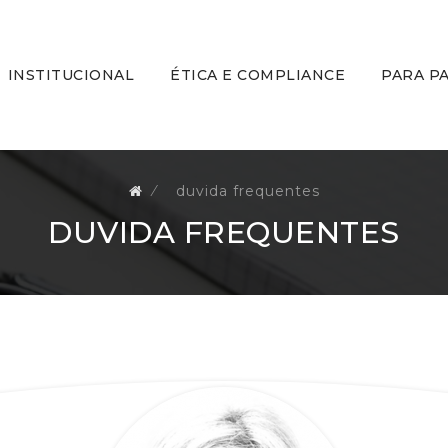
kip
o
ontent
INSTITUCIONAL
ÉTICA E COMPLIANCE
PARA P
⁄
duvida frequentes
DUVIDA FREQUENTES