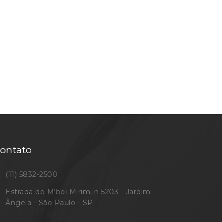
ontato
(11) 5832-2500
Estrada do M'boi Mirim, n 5203 - Jardim
Ângela - São Paulo - SP