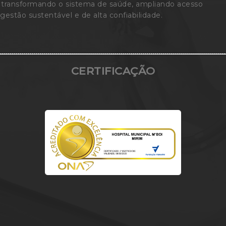
s, transformando o sistema de saúde, ampliando acesso
gestão sustentável e de alta confiabilidade.
CERTIFICAÇÃO