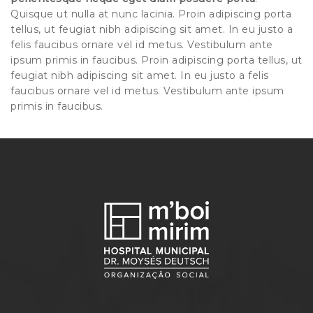
Quisque ut nulla at nunc lacinia. Proin adipiscing porta
tellus, ut feugiat nibh adipiscing sit amet. In eu justo a
felis faucibus ornare vel id metus. Vestibulum ante
ipsum primis in faucibus. Proin adipiscing porta tellus, ut
feugiat nibh adipiscing sit amet. In eu justo a felis
faucibus ornare vel id metus. Vestibulum ante ipsum
primis in faucibus.