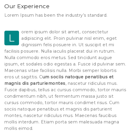
Our Experience
Lorem Ipsum has been the industry’s standard.
orem ipsum dolor sit amet, consectetur
L
adipiscing elit. Proin pulvinar nisl enim, eget
dignissim felis posuere in. Ut suscipit et mi
facilisis posuere. Nulla iaculis placerat dui in rutrum.
Nulla commodo eros metus. Sed tincidunt augue
ipsum, et sodales odio egestas a. Fusce id pulvinar sem.
Maecenas vitae facilisis nulla. Morbi semper lobortis
eros ut sagittis. C
um sociis natoque penatibus et
magnis dis parturiemontes
, nascetur ridiculus mus.
Fusce dapibus, tellus ac cursus commodo, tortor mauris
condimentum nibh, ut fermentum massa justo sit
cursus commodo, tortor mauris condimet risus. Cum
sociis natoque penatibus et magnis dis parturient
montes, nascetur ridiculus mus. Maecenas faucibus
mollis interdum. Etiam porta sem malesuada magna
mollis eimod.