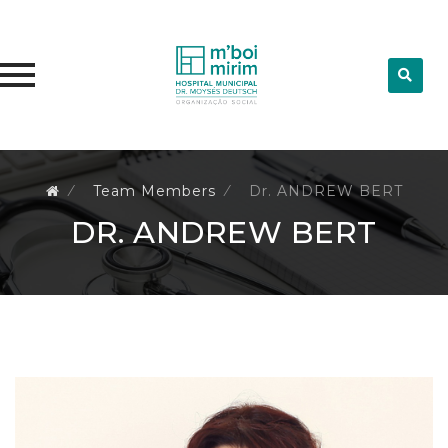
Skip
to
⁄
Team Members
⁄
Dr. ANDREW BERT
content
DR. ANDREW BERT