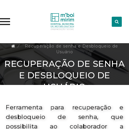
Skip
⁄
Recuperação de senha e Desbloqueio de
Usuário
to
content
RECUPERAÇÃO DE SENHA
E DESBLOQUEIO DE
USUÁRIO
Ferramenta para recuperação e
desbloqueio de senha, que
possibilita ao colaborador a