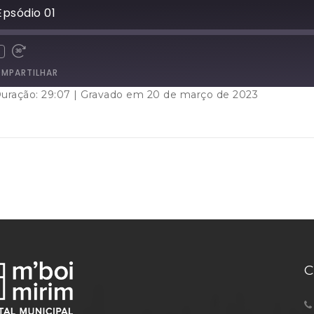
psódio 01
MPARTILHAR
uração: 29:07
|
Gravado em 20 de março de 2023
C