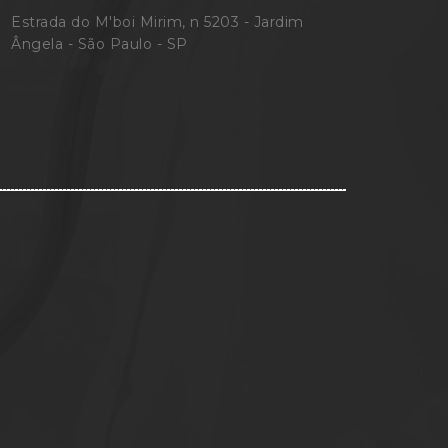
Estrada do M'boi Mirim, n 5203 - Jardim
Ângela - São Paulo - SP