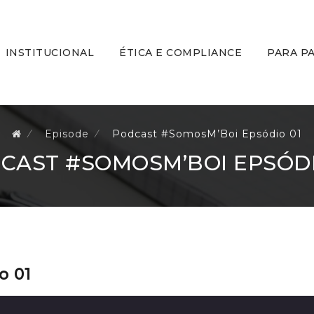
kip
o
ontent
INSTITUCIONAL
ÉTICA E COMPLIANCE
PARA P
⁄
Episode
⁄
Podcast #SomosM’Boi Epsódio 01
CAST #SOMOSM’BOI EPSÓDI
o 01