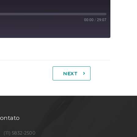
00:00
/
29:07
NEXT
ontato
(11) 5832-2500