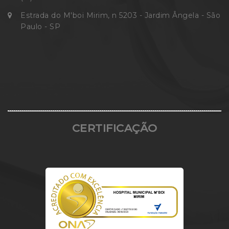
Estrada do M'boi Mirim, n 5203 - Jardim Ângela - São
Paulo - SP
CERTIFICAÇÃO